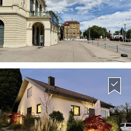
Mehrfamilienhaus
(Kulturdenkmal) Stuttgart-Bad
Cannstatt
Mehrfamilienhaus / Wohnanlage
Mehrfamilien-Doppelhaus Kernen-
Stetten
Mehrfamilienhaus / Wohnanlage
Einfamilienhaus Hessigheim
Einfamilienhaus